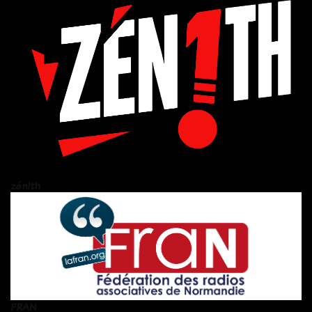
zén!th
FRAN