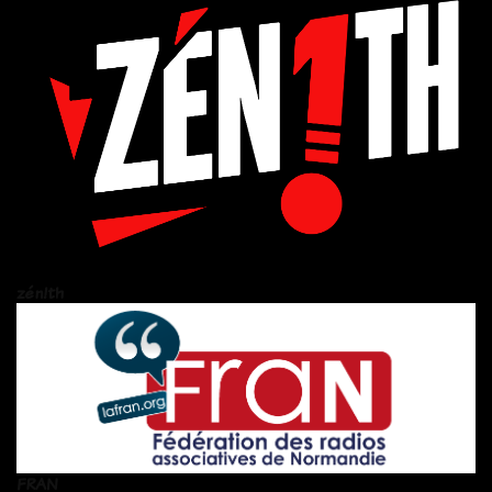
zén!th
FRAN