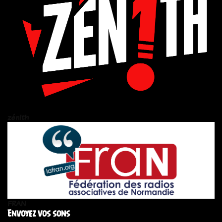
zén!th
FRAN
Envoyez vos sons