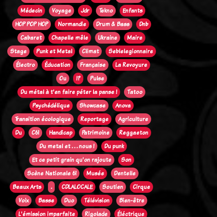
Médecin
Voyage
Jdr
Tekno
Enfants
HOP POP HOP
Normandie
Drum & Bass
Dnb
Cabaret
Chapelle mêle
Ukraine
Maire
Stage
Punk et Metal
Climat
Seblelegionnaire
Électro
Éducation
Française
La Revoyure
Ou
!?
Pulse
Du métal à t'en faire péter la panse !
Tatoo
Psychédélique
Showcase
Anova
Transition écologique
Reportage
Agriculture
Du
C61
Handicap
Patrimoine
Reggaeton
Du metal et . . . nous !
Du punk
Et ce petit grain qu'on rajoute
Son
Scène Nationale 61
Musée
Dentelle
Beaux Arts
.
CDLALOCALE
Soutien
Cirque
Voix
Basse
Duo
Télévision
Bien-être
L'émission imparfaite
Rigolade
Éléctrique