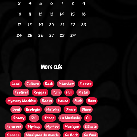
3
4
5
6
7
8
9
10
11
12
13
14
15
16
17
18
19
20
21
22
23
24
25
26
27
28
29
Mots clés
Local
Culture
Rock
Interview
Electro
Festival
Reggae
Punk
Dub
Metal
Mystery Machine
Roots
House
Funk
Bass
Soul
Ecologie
Histoire
Divers
Blues
Groovy
Chill
Hiphop
La Musicale
Oi!
Ferarock
Trip-hop
Hip-hop
Musique
Débats
Garage
Musiques du monde
Du Rock
Du Punk