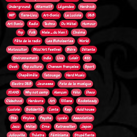
Underground
Alternatif
Légendes
Hardrock
WIP
Tiers-Lieu
Art-Sonic
La Luciole
D&B
Art Sonic
Radio
Techno
Du Métal
Humour
Pop
Folk
Mais ... du bien !
Cinéma
Fête de la radio
Les Bichoiseries
World
Motocultor
Blizz'Art Festival
Bière
Détente
Environnement
Indie
Live
Loisir
45t
Geek
Pop culture
Chanson française
Sport
Chapêlmêle
Tatouage
Hard Music
Electro D&B
Jeunesse
Fete de la musique
20ANS
Why not camp
Alençon
Vélo
Disco
Oldschool
Hardcore
Art
100ans
Rocksteady
Luciole
Solidarité
Conte
Rap
Acid house
Ska
Vinyles
Psyche
Lycée
Association
Jazz
Métal
Orne
Retravailler
Japon
Jullouville
Théatre
Féminisme
Stupéfiants