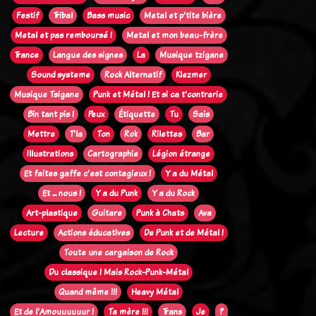
Festif
Tribal
Bass music
Metal et p'tite bière
Metal et pas remboursé !
Metal et mon beau-frère
Trance
Langue des signes
La
Musique tzigane
Sound systeme
Rock Alternatif
Klezmer
Musique Tsigane
Punk et Métal ! Et si ca t'contrarie
Bin tant pis !
Peux
Étiquette
Tu
Sais
Mettre
T'la
Ton
Rok
Rilettes
Bar
Illustrations
Cartographie
Légion étrange
Et faites gaffe c'est contagieux !
Y a du Métal
Et ... nous !
Y a du Punk
Y a du Rock
Art-plastique
Guitare
Punk à Chats
Ava
Lecture
Actions éducatives
De Punk et de Métal !
Toute une cargaison de Rock
Du classique ! Mais Rock-Punk-Métal
Quand même !!!
Heavy Métal
Et de l'Amouuuuuur !
Ta mère !!!
Trans
Je
?