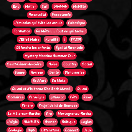
Epic
Métier
Cat
SHAMAN
Mobilité
Parentalité
Vasectomie
L’émission qui évite les ennuis
Éclectique
Formation
Du Métal . . . Tout ce qui tache !
L'Effet Maire
Ruralité
!
PPL819
Défendre les enfants
Égalité Parentale
Mystery Machine Summer Tour
Saint-Céneri-le-Gérei
Noise
Country
Social
Danse
Horreur
Santé
Bichoiseries
Estiv'art
Du Metal
Du cul et d'la bonne Kise Rock-Metal !
Du cul
Scolaires
Perseigne
Emission
Fête
Rave
Vénère
Projet de loi de finances
Le Mêle-sur-Sarthe
Vire
Mortagne-au-Perche
L'Aigle
SUNBURN
Stoner
Politique
Legion
Écologie
Pep61
Littérature
Concert
Jeux