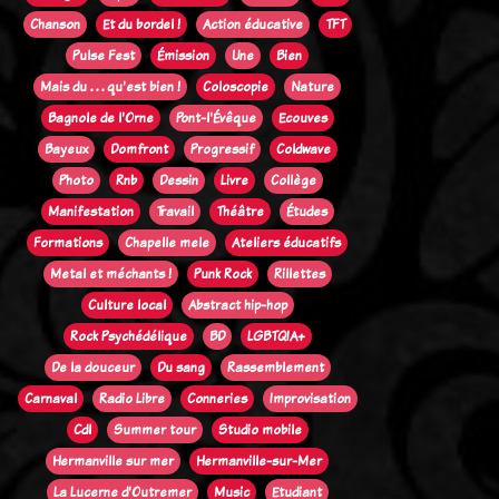
Chanson
Et du bordel !
Action éducative
TFT
Pulse Fest
Émission
Une
Bien
Mais du . . . qu'est bien !
Coloscopie
Nature
Bagnole de l'Orne
Pont-l'Évêque
Ecouves
Bayeux
Domfront
Progressif
Coldwave
Photo
Rnb
Dessin
Livre
Collège
Manifestation
Travail
Théâtre
Études
Formations
Chapelle mele
Ateliers éducatifs
Metal et méchants !
Punk Rock
Rillettes
Culture local
Abstract hip-hop
Rock Psychédélique
BD
LGBTQIA+
De la douceur
Du sang
Rassemblement
Carnaval
Radio Libre
Conneries
Improvisation
Cdl
Summer tour
Studio mobile
Hermanville sur mer
Hermanville-sur-Mer
La Lucerne d'Outremer
Music
Etudiant