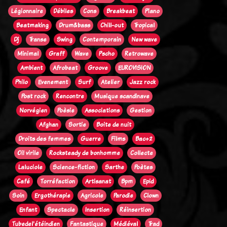
Légionnaire
Débiles
Cons
Breakbeat
Piano
Beatmaking
Drum&bass
Chill-out
Tropical
Dj
Transe
Swing
Contemporain
New wave
Minimal
Graff
Wave
Pscho
Retrowave
Ambient
Afrobeat
Groove
EUROVISION
Philo
Evenement
Surf
Atelier
Jazz rock
Post rock
Rencontre
Musique scandinave
Norvégien
Poèsie
Associations
Gestion
Afghan
Sortie
Boite de nuit
Droits des femmes
Guerre
Films
Bac+2
Oi! virile
Rocksteady de bonhomme
Collecte
Laluciole
Science-fiction
Sarthe
Poètes
Café
Torréfaction
Artisanat
Bpm
Epid
Soin
Ergothérapie
Agricole
Parodie
Clown
Enfant
Spectacle
Insertion
Réinsertion
Tubedel'étéindien
Fantastique
Médiéval
Trad