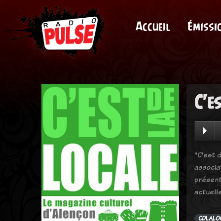
Accueil
Émissi
C'e
"C'est d
associa
présent
actuell
CDLALO