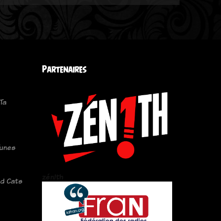
Partenaires
Ta
Tunes
zén!th
d Cats