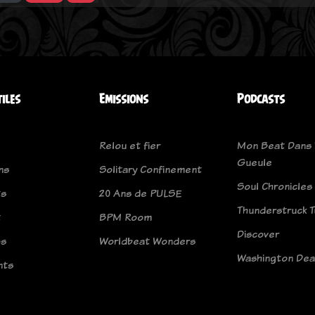
tiles
Emissions
Podcasts
Relou et fier
Mon Beat Dans 
Gueule
ns
Solitary Confinement
Soul Chronicles
ts
20 Ans de PULSE
Thunderstruck 
t
BPM Room
Discover
os
Worldbeat Wonders
Washington Dea
nts