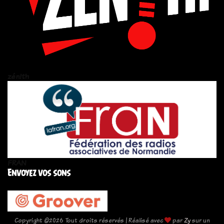
zén!th
FRAN
Envoyez vos sons
Copyright ©
2026 Tout droits réservés | Réalisé avec
par
Zy
sur un