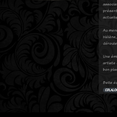
associa
présent
actuell
Au menu
Hélène,
déroule
Une émi
artiste
bon pla
Belle é
CDLALO