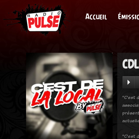
Accueil
Émissi
CDL
"C'est d
associa
présent
actuell
"C'est d