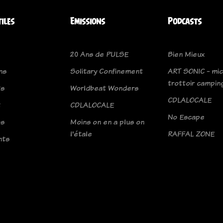
tiles
Emissions
Podcasts
20 Ans de PULSE
Bien Mieux
ns
Solitary Confinement
ART SONIC - mic
trottoir campin
ts
Worldbeat Wonders
CDLALOCALE
t
CDLALOCALE
No Escape
os
Moins on en a plus on
l'étale
RAFFAL ZONE
nts