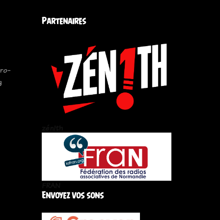
Partenaires
ro-
g
zén!th
FRAN
Envoyez vos sons