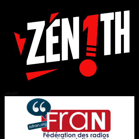
zén!th