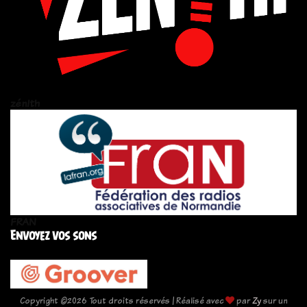
zén!th
FRAN
Envoyez vos sons
Copyright ©
2026 Tout droits réservés | Réalisé avec
par
Zy
sur un