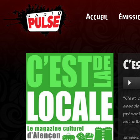
Accueil
Émissi
C'e
"C'est d
associa
présent
actuell
Emissio