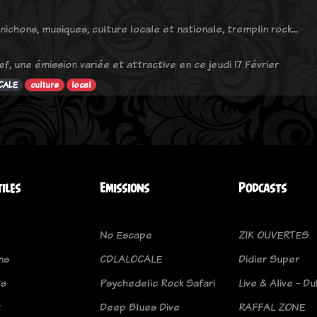
nichons, musiques, culture locale et nationale, tremplin rock...
ef, une émission variée et attractive en ce jeudi 17 Février
CALE
culture
local
tiles
Emissions
Podcasts
No Escape
ZIK OUVERTES
ns
CDLALOCALE
Didier Super
ts
Psychedelic Rock Safari
Live & Alive - Du
t
Deep Blues Dive
RAFFAL ZONE