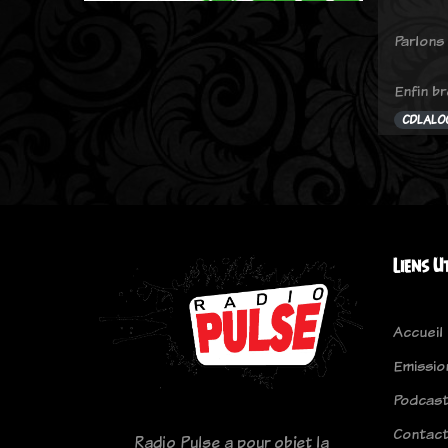
Parlons 
Enfin br
CDLALO
Liens U
Accueil
Emissio
Podcas
Contac
Radio Pulse a pour objet la