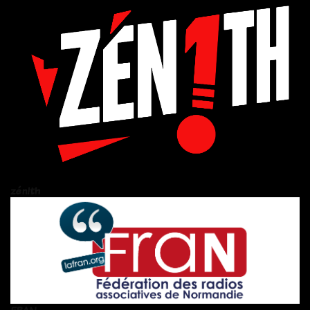
zén!th