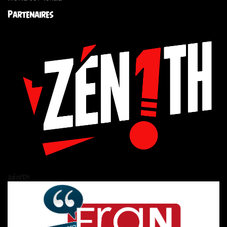
Partenaires
zén!th