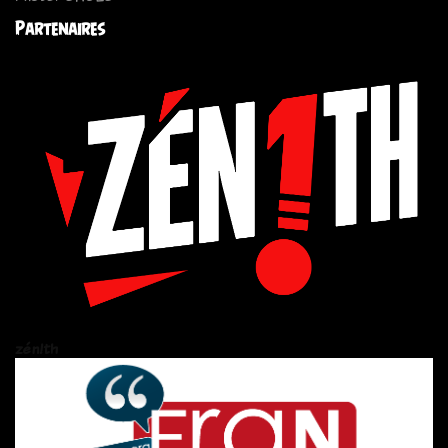
Partenaires
zén!th