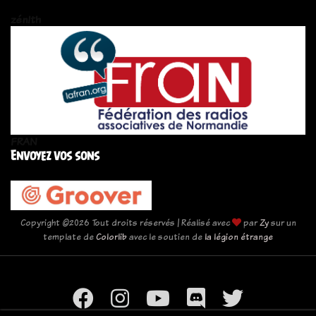
zén!th
FRAN
Envoyez vos sons
Copyright ©
2026 Tout droits réservés | Réalisé avec
par
Zy
sur un
template de
Colorlib
avec le soutien de
la légion étrange