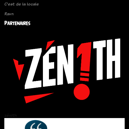
C'est de la locale
Ravn
Partenaires
zén!th