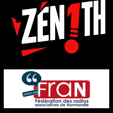
zén!th
FRAN