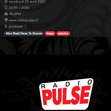
📆 vendredi 22 avril 2022
⏰ 20:00 > 21:00
📻 90.0FM
🌍 www.radiopulse.fr
📱 podcast ⤵️
Mon Beat Dans Ta Gueule
bass
electro