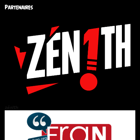
Partenaires
zén!th