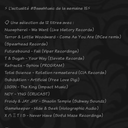
⚡️ L'actualité #BassMusic de la semaine 15⚡️
📋 Une sélection de 12 titres avec :
Nuospherel - We Want (Live History Records)
Terror & Lottie Woodward - Come As You Are (BCee remix)
(Spearhead Records)
Futurebound - Fall (Viper Recordings)
T & Sugah - Your Way (Elevate Records)
Refracta - Sphinx (PROGRAM)
Total Science - Rotation remastered (CIA Records)
Subduktion - Artificial (Free Love Digi)
L0G1N - The King (Impact Music)
NOY - YNG (CRUCAST)
Froidy & JAY JAY - Shaolin Temple (Subway Soundz)
Gamekeeper - Hide & Seek (Holographic Audio)
X /\ Ξ T I S - Never Have (Sinful Maze Recordings)