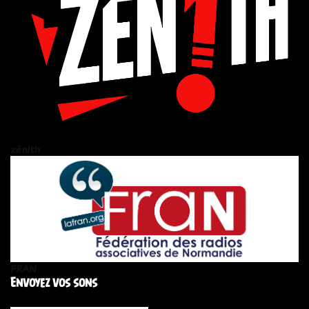
zén!th
FRAN
Envoyez vos sons