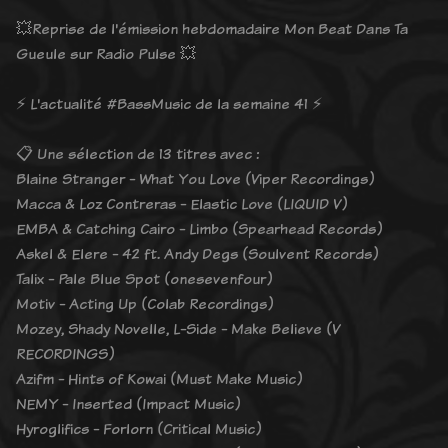
💥Reprise de l'émission hebdomadaire Mon Beat Dans Ta
Gueule sur Radio Pulse 💥
⚡️ L'actualité #BassMusic de la semaine 41 ⚡️
📋 Une sélection de 13 titres avec :
Blaine Stranger - What You Love (Viper Recordings)
Macca & Loz Contreras - Elastic Love (LIQUID V)
EMBA & Catching Cairo - Limbo (Spearhead Records)
Askel & Elere - 42 ft. Andy Degs (Soulvent Records)
Talix - Pale Blue Spot (onesevenfour)
Motiv - Acting Up (Colab Recordings)
Mozey, Shady Novelle, L-Side - Make Believe (V
RECORDINGS)
Azifm - Hints of Kowai (Must Make Music)
NEMY - Inserted (Impact Music)
Hyroglifics - Forlorn (Critical Music)