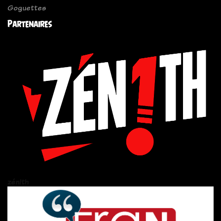
Goguettes
Partenaires
zén!th