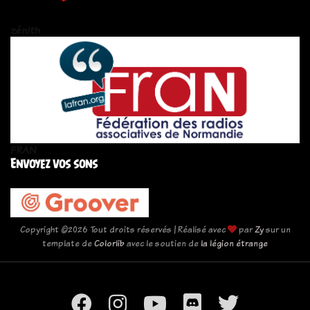
zén!th
FRAN
Envoyez vos sons
Copyright ©
2026 Tout droits réservés | Réalisé avec
par
Zy
sur un
template de
Colorlib
avec le soutien de
la légion étrange