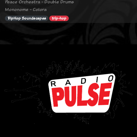
Peace Orchestra - Double Drums
Mononome - Colora
TripHop Soundscapes
trip-hop