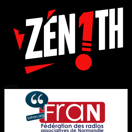
zén!th