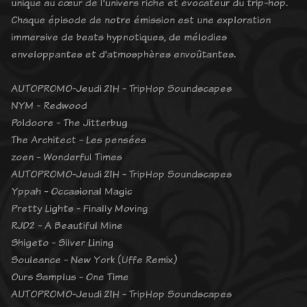
unique au cœur de l'univers riche et évocateur du trip-hop.
Chaque épisode de notre émission est une exploration
immersive de beats hypnotiques, de mélodies
enveloppantes et d'atmosphères envoûtantes.
AUTOPROMO-Jeudi 21H - TripHop Soundscapes
NYM - Redwood
Poldoore - The Jitterbug
The Architect - Les pensées
zoen - Wonderful Times
AUTOPROMO-Jeudi 21H - TripHop Soundscapes
Yppah - Occasional Magic
Pretty Lights - Finally Moving
RJD2 - A Beautiful Mine
Shigeto - Silver Lining
Souleance - New York (Uffe Remix)
Ours Samplus - One Time
AUTOPROMO-Jeudi 21H - TripHop Soundscapes