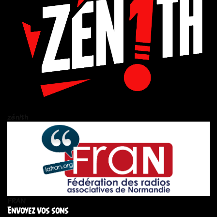
zén!th
FRAN
Envoyez vos sons