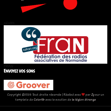
zén!th
FRAN
Envoyez vos sons
Copyright ©
2026 Tout droits réservés | Réalisé avec
par
Zy
sur un
template de
Colorlib
avec le soutien de
la légion étrange