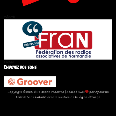
zén!th
FRAN
Envoyez vos sons
Copyright ©
2026 Tout droits réservés | Réalisé avec
par
Zy
sur un
template de
Colorlib
avec le soutien de
la légion étrange