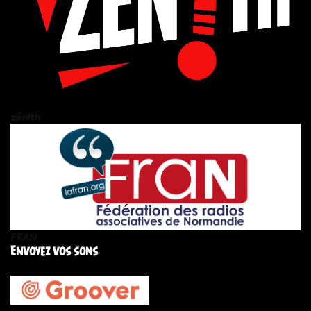
zén!th
FRAN
Envoyez vos sons