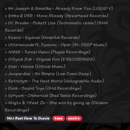
> Mr Joseph & Illmatika - Already Know You (LIQUID V)
> Emba & DRS - Move Steady (Spearhead Records)
> DC Breaks - Pickett Line (Technimatic remix) (RAM
Records)
> Keeno - Equinox (Hospital Records)
> Uttersounds ft. Dyzlexic - Viper (IN : DEEP Music)
> ANNIX - Tunnel Vision (Playaz Recordings)
> Critycal Dub - Original Don (V RECORDINGS)
> Enei - Voices (Critical Music)
> Jeopardize - So Simple (Low Down Deep)
> Retronym - The Next World (Holographic Audio)
> Dunk - Sound Toys (Grid Recordings)
> Ephyum - Chimerical (Bad Taste Recordings)
> Arigto & Yifeat Ziv - She won by giving up (Division
Recordings)
Mon Beat Dans Ta Gueule
bass
electro