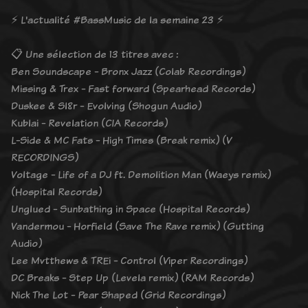
⚡️ L'actualité #BassMusic de la semaine 23 ⚡️
📋 Une sélection de 13 titres avec :
Ben Soundscape - Bronx Jazz (Colab Recordings)
Missing & Trex - Fast forward (Spearhead Records)
Duskee & Sl8r - Evolving (Shogun Audio)
Kublai - Revelation (CIA Records)
L-Side & MC Fats - High Times (Break remix) (V
RECORDINGS)
Voltage - Life of a DJ ft. Demolition Man (Waeys remix)
(Hospital Records)
Unglued - Sunbathing in Space (Hospital Records)
Vandermou - Horfield (Save The Rave remix) (Gutting
Audio)
Lee Mvtthews & TREi - Control (Viper Recordings)
DC Breaks - Step Up (Levela remix) (RAM Records)
Nick The Lot - Pear Shaped (Grid Recordings)