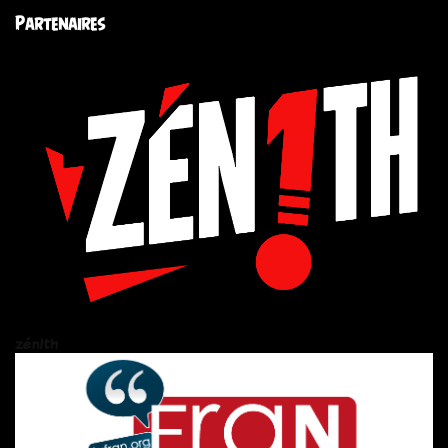
Partenaires
zén!th