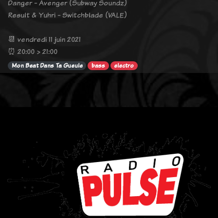
Danger - Avenger (Subway Soundz)
Result & Yuhri - Switchblade (VALE)
📆 vendredi 11 juin 2021
⏰ 20:00 > 21:00
Mon Beat Dans Ta Gueule
bass
electro