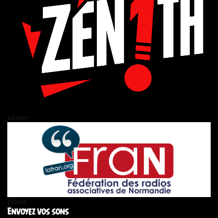
zén!th
FRAN
Envoyez vos sons