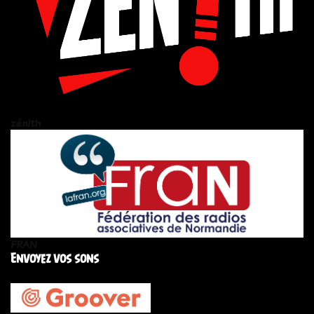
zén!th
FRAN
Envoyez vos sons