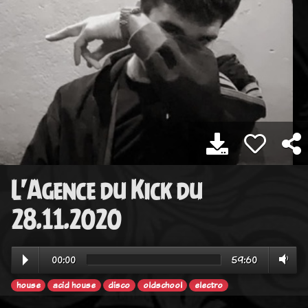
L'Agence du Kick du
28.11.2020
00:00
59:60
house
acid house
disco
oldschool
electro