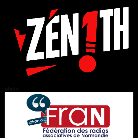
zén!th