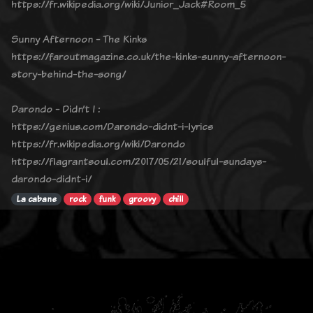
https://fr.wikipedia.org/wiki/Junior_Jack#Room_5
Sunny Afternoon - The Kinks
https://faroutmagazine.co.uk/the-kinks-sunny-afternoon-
story-behind-the-song/
Darondo - Didn’t I :
https://genius.com/Darondo-didnt-i-lyrics
https://fr.wikipedia.org/wiki/Darondo
https://flagrantsoul.com/2017/05/21/soulful-sundays-
darondo-didnt-i/
La cabane
rock
funk
groovy
chill