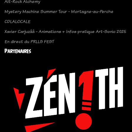
Alt-Rock Alchemy
Mystery Machine Summer Tour - Mortagne-au-Perche
CDLALOCALE
Xavier Carjuzââ - Animations + Infos pratique Art-Sonic 2025
En direct du PRLLS FEST
Partenaires