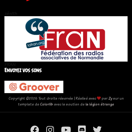
zén!th
FRAN
Envoyez vos sons
Copyright ©
2026 Tout droits réservés | Réalisé avec
par
Zy
sur un
template de
Colorlib
avec le soutien de
la légion étrange