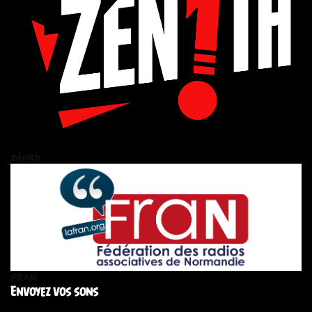
zén!th
FRAN
Envoyez vos sons