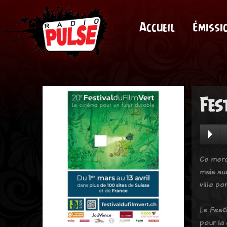
Accueil
Émissi
Fes
Ce mercr
mais au
ville p
Le Festi
pour la