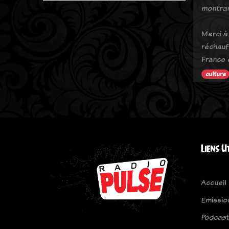
montran
Merci à
réchauf
France 
culture
Liens U
Accueil
Emissio
Podcas