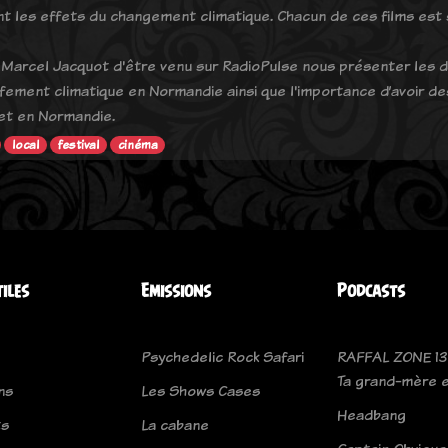
t les effets du changement climatique. Chacun de ces films est sui
 Marcel Jacquot d'être venu sur RadioPulse nous présenter les dif
fement climatique en Normandie ainsi que l'importance d’avoir d
et en Normandie.
local
festival
cinéma
tiles
Emissions
Podcasts
Psychedelic Rock Safari
RAFFAL ZONE 13
Ta grand-mère e
ns
Les Shows Cases
Headbang
ts
La cabane