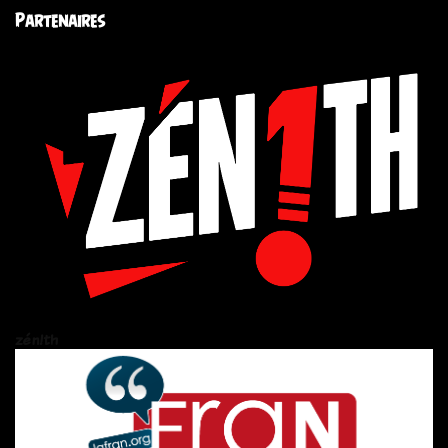
Partenaires
zén!th