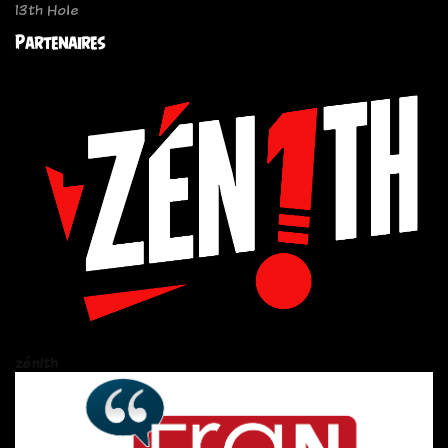
13th Hole
Partenaires
zén!th