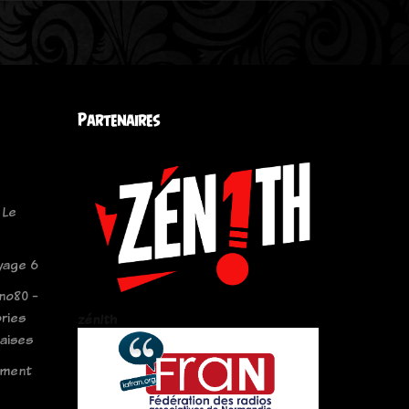
Partenaires
 Le
oyage 6
no80 -
ries
zén!th
aises
ement