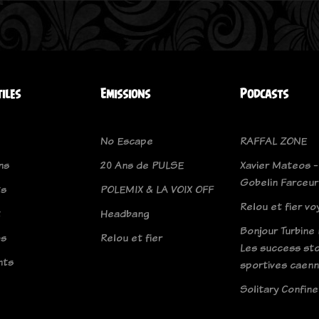
tiles
Emissions
Podcasts
No Escape
RAFFAL ZONE
ns
20 Ans de PULSE
Xavier Mateos -
Gobelin Farceur
ts
POLEMIX & LA VOIX OFF
Relou et fier v
t
Headbang
Bonjour Turbine 
os
Relou et fier
Les success sto
nts
sportives caenn
Solitary Confin