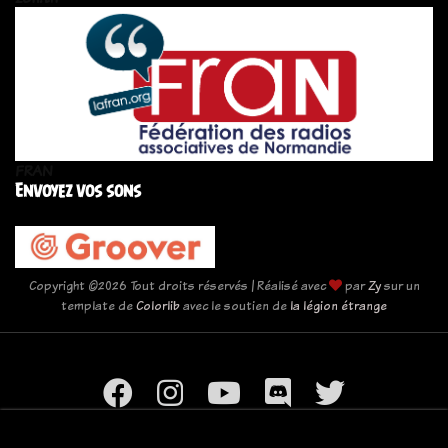
FRAN
Envoyez vos sons
Copyright ©
2026 Tout droits réservés | Réalisé avec
par
Zy
sur un
template de
Colorlib
avec le soutien de
la légion étrange