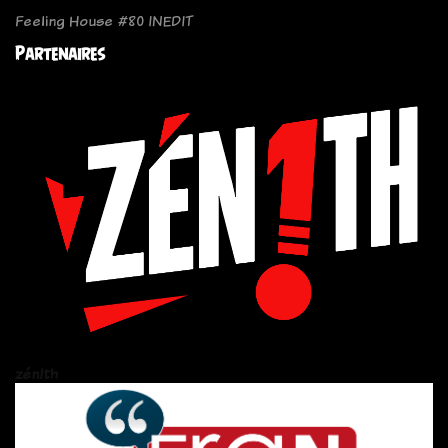
Feeling House #80 INEDIT
Partenaires
zén!th