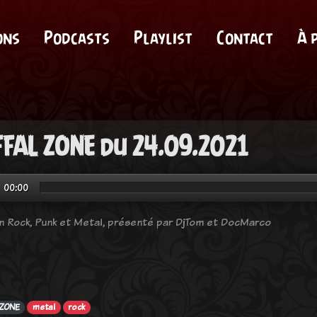
ons
Podcasts
Playlist
Contact
À 
FAL ZONE du 24.09.2021
00:00
n Rock, Punk et Metal, présenté par DjTom et DocMarco
 ZONE
metal
rock