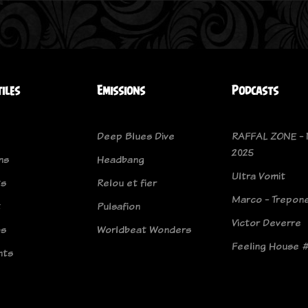
tiles
Emissions
Podcasts
Deep Blues Dive
RAFFAL ZONE - 
2025
ns
Headbang
Ultra Vomit
ts
Relou et fier
Marco - Trepon
t
Pulsafion
Victor Deverre
os
Worldbeat Wonders
Feeling House 
nts