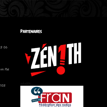
Partenaires
13 06
em Pal
zén!th
#103