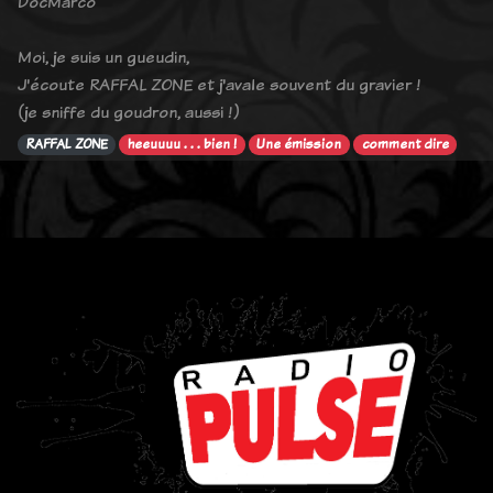
DocMarco
Moi, je suis un gueudin,
J'écoute RAFFAL ZONE et j'avale souvent du gravier !
(je sniffe du goudron, aussi !)
RAFFAL ZONE
heeuuuu . . . bien !
Une émission
comment dire