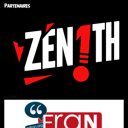
Partenaires
zén!th