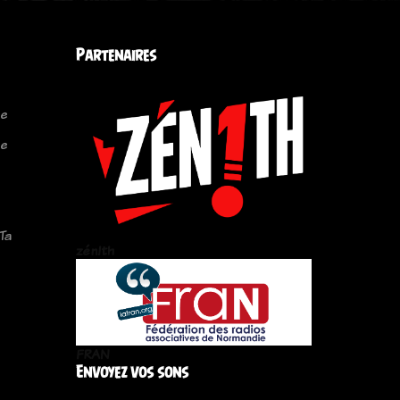
Partenaires
le
le
Ta
zén!th
FRAN
Envoyez vos sons