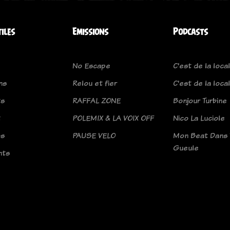
tiles
Emissions
Podcasts
No Escape
C'est de la loca
ns
Relou et fier
C'est de la loca
ts
RAFFAL ZONE
Bonjour Turbine
t
POLEMIX & LA VOIX OFF
Nico La Luciole
os
PAUSE VELO
Mon Beat Dans 
Gueule
nts