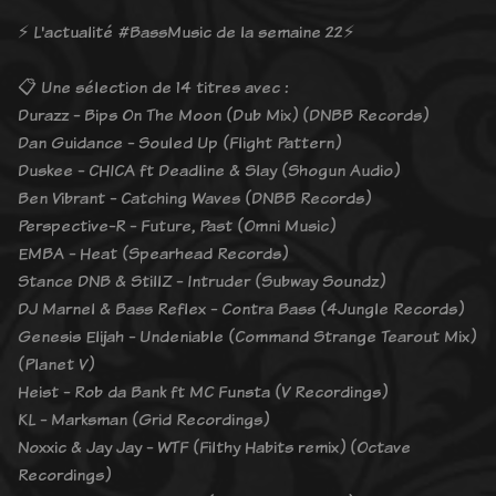
⚡️ L'actualité #BassMusic de la semaine 22⚡️
📋 Une sélection de 14 titres avec :
Durazz - Bips On The Moon (Dub Mix) (DNBB Records)
Dan Guidance - Souled Up (Flight Pattern)
Duskee - CHICA ft Deadline & Slay (Shogun Audio)
Ben Vibrant - Catching Waves (DNBB Records)
Perspective-R - Future, Past (Omni Music)
EMBA - Heat (Spearhead Records)
Stance DNB & StillZ - Intruder (Subway Soundz)
DJ Marnel & Bass Reflex - Contra Bass (4Jungle Records)
Genesis Elijah - Undeniable (Command Strange Tearout Mix)
(Planet V)
Heist - Rob da Bank ft MC Funsta (V Recordings)
KL - Marksman (Grid Recordings)
Noxxic & Jay Jay - WTF (Filthy Habits remix) (Octave
Recordings)