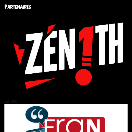
Partenaires
zén!th