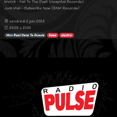
Metrik - Fall To The Dust (Hospital Records)
Junk Mail - Subscribe Now (RAM Records)
📆 vendredi 2 juin 2023
⏰ 20:00 > 21:00
Mon Beat Dans Ta Gueule
bass
electro