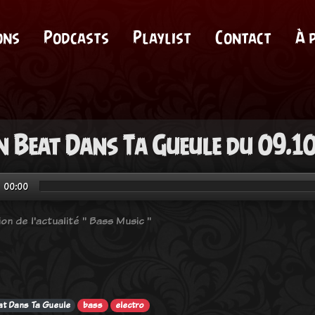
ons
Podcasts
Playlist
Contact
À 
 Beat Dans Ta Gueule du 09.1
00:00
on de l'actualité " Bass Music "
t Dans Ta Gueule
bass
electro