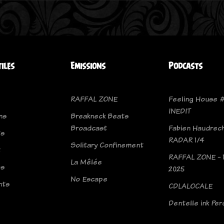
tiles
Emissions
Podcasts
RAFFAL ZONE
Feeling House #
INEDIT
ns
Breakneck Beats
Broadcast
Fabien Haudrec
ts
RADAR 1/4
Solitary Confinement
t
RAFFAL ZONE - 
La Mêlée
os
2025
No Escape
nts
CDLALOCALE
Dentelle ink Pe