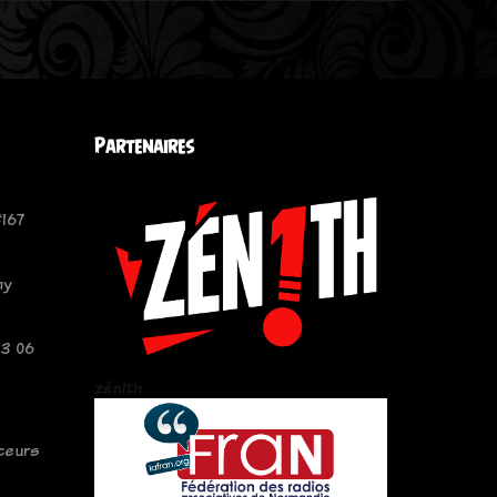
Partenaires
167
hy
13 06
zén!th
rceurs