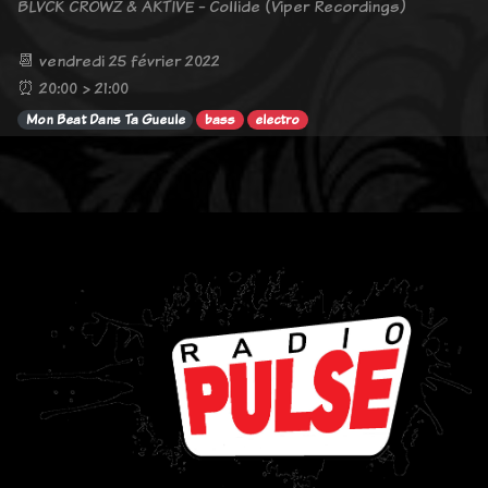
BLVCK CROWZ & AKTIVE - Collide (Viper Recordings)
📆 vendredi 25 février 2022
⏰ 20:00 > 21:00
Mon Beat Dans Ta Gueule
bass
electro