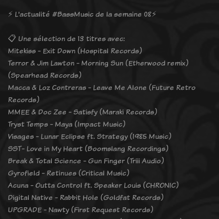
⚡️ L'actualité #BassMusic de la semaine 08⚡
📋 Une sélection de 13 titres avec:
Mitekiss - Exit Down (Hospital Records)
Terror & Jim Lawton - Morning Sun (Etherwood remix)
(Spearhead Records)
Macca & Loz Contreras - Leave Me Alone (Future Retro
Records)
MMEE & Doc Zee - Satisfy (Maraki Records)
Tryst Temps - Maya (Impact Music)
Visages - Lunar Eclipse ft. Strategy (1985 Music)
SST- Love in My Heart (Boomslang Recordings)
Break & Total Science - Gun Finger (Triii Audio)
Gyrofield - Retinues (Critical Music)
Acuna - Outta Control ft. Speaker Louis (CHRONIC)
Digital Native - Rabbit Hole (Goldfat Records)
UPGRADE - Nawty (First Request Records)