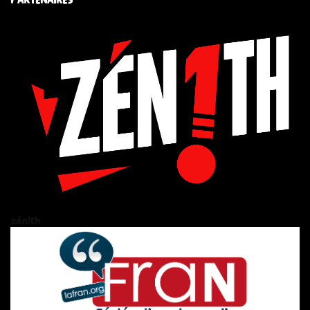
zén!th