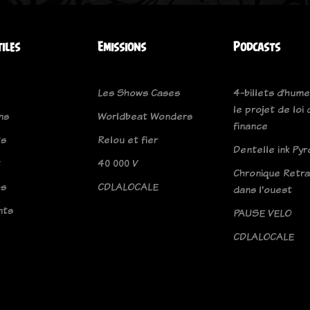
tiles
Emissions
Podcasts
Les Shows Cases
4-billets d’hume
le projet de loi 
ns
Worldbeat Wonders
finance
ts
Relou et fier
Dentelle ink Pyr
t
40 000 V
Chronique Retrav
os
CDLALOCALE
dans l'ouest
nts
PAUSE VELO
CDLALOCALE