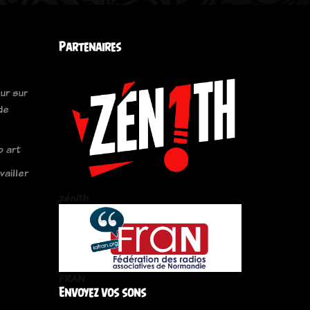
Partenaires
ur sur
de
o art
ailler
zén!th
FRAN
Envoyez vos sons