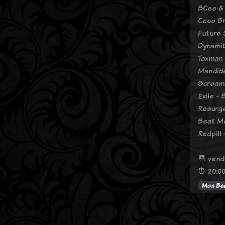
BCee & 
Coco Br
Future 
Dynamit
Taxman 
Mandid
Screama
Exile -
Resurge
Beat Me
Redpill 
📆 vendr
⏰ 20:00
Mon Bea