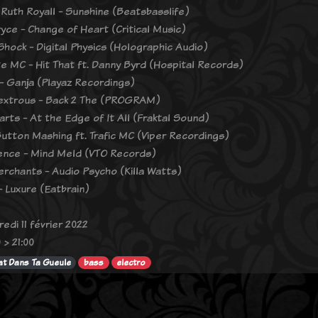
Ruth Royall - Sunshine (Beatsbasslife)
yce - Change of Heart (Critical Music)
Shock - Digital Physics (Holographic Audio)
e MC - Hit That ft. Danny Byrd (Hospital Records)
- Ganja (Playaz Recordings)
extrous - Back 2 The (PROGRAM)
rts - At the Edge of It All (Fraktal Sound)
 Button Mashing ft. Trafic MC (Viper Recordings)
nce - Mind Meld (VTO Records)
rchants - Audio Psycho (Killa Watts)
- Luxure (Eatbrain)
edi 11 février 2022
 > 21:00
t Dans Ta Gueule
bass
electro