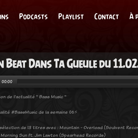
ons
Podcasts
Playlist
Contact
À 
 Beat Dans Ta Gueule du 11.02
00:00
on de l'actualité " Bass Music "
tualité #BassMusic de la semaine 06⚡️
sélection de 13 titres avec : Mountain - Overload (Soulvent Reco
- Morning Sun ft. Jim Lawton (Spearhead Records)