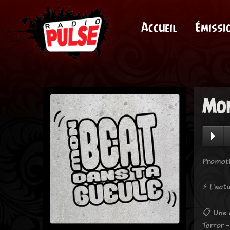
Accueil
Émissi
Mon
Promoti
⚡️ L'ac
📋 Une 
Terror 