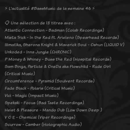
⚡️ L'actualité #BassMusic de la semaine 46 ⚡️
📋 Une sélection de 13 titres avec :
Atlantic Connection - Badman (Colab Recordings)
Mista Trick - In the Red ft. Arieleno (Spearhead Records)
Illmatika, Sherona Knight & Maverick Soul - Oshun (LIQUID V)
Unkoded - Inna Jungle (CHRONIC)
P Money & Whiney - Buss the Red (Hospital Records)
Sam Binga, Particle & OneDa aka Flowchild - Rude Girl
(Critical Music)
Circumference - Pyramid (Soulvent Records)
Fade Black - Polaris (Critical Music)
Vici - Magic (Impact Music)
Spekski - Focus (Bad Taste Recordings)
Heist & Pleasure - Mando Dub (Low Down Deep )
V O E - Chemical (Viper Recordings)
Scurrow - Camber (Holographic Audio)