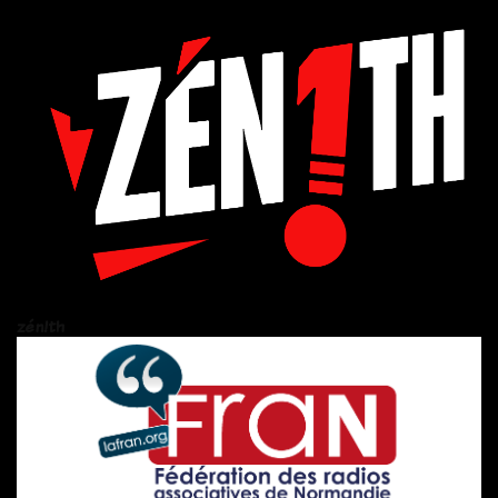
zén!th