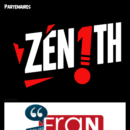
Partenaires
zén!th