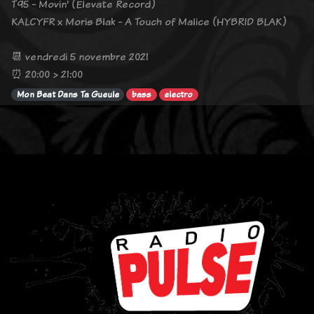
T95 - Movin' (Elevate Record)
KALCYFR x Moris Blak - A Touch of Malice (HYBRID BLAK)
📆 vendredi 5 novembre 2021
⏰ 20:00 > 21:00
Mon Beat Dans Ta Gueule
bass
electro