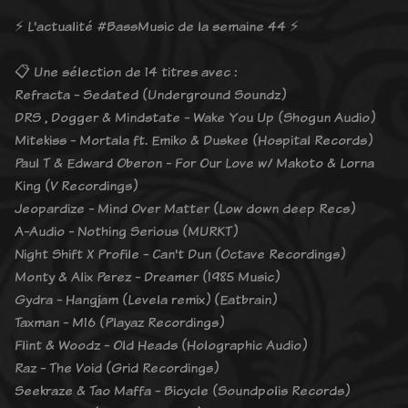
⚡️ L'actualité #BassMusic de la semaine 44 ⚡️
📋 Une sélection de 14 titres avec :
Refracta - Sedated (Underground Soundz)
DRS , Dogger & Mindstate - Wake You Up (Shogun Audio)
Mitekiss - Mortala ft. Emiko & Duskee (Hospital Records)
Paul T & Edward Oberon - For Our Love w/ Makoto & Lorna
King (V Recordings)
Jeopardize - Mind Over Matter (Low down deep Recs)
A-Audio - Nothing Serious (MURKT)
Night Shift X Profile - Can't Dun (Octave Recordings)
Monty & Alix Perez - Dreamer (1985 Music)
Gydra - Hangjam (Levela remix) (Eatbrain)
Taxman - M16 (Playaz Recordings)
Flint & Woodz - Old Heads (Holographic Audio)
Raz - The Void (Grid Recordings)
Seekraze & Tao Maffa - Bicycle (Soundpolis Records)