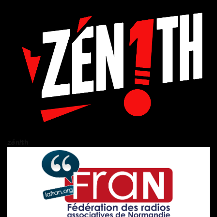
zén!th