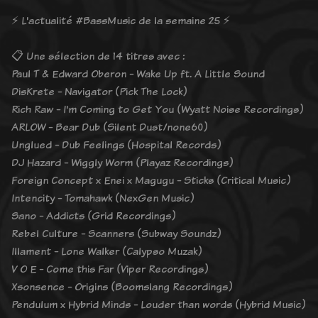
⚡️ L'actualité #BassMusic de la semaine 25 ⚡️
📋 Une sélection de 14 titres avec :
Paul T & Edward Oberon - Wake Up ft. A Little Sound
DisKrete - Navigator (Pick The Lock)
Rich Raw - I'm Coming to Get You (Wyatt Noise Recordings)
ARLOW - Bear Dub (Silent Dust/none60)
Unglued - Dub Feelings (Hospital Records)
DJ Hazard - Wiggly Worm (Playaz Recordings)
Foreign Concept x Enei x Magugu - Sticks (Critical Music)
Intencity - Tomahawk (NexGen Music)
Sano - Addicts (Grid Recordings)
Rebel Culture - Scanners (Subway Soundz)
Illament - Lone Walker (Calypso Muzak)
V O E - Come this Far (Viper Recordings)
Xsonsence - Origins (Boomslang Recordings)
Pendulum x Hybrid Minds - Louder than words (Hybrid Music)