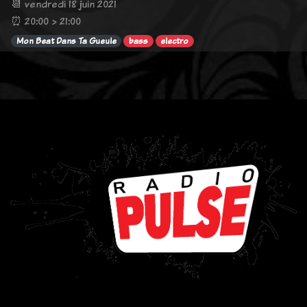
📆 vendredi 18 juin 2021
⏰ 20:00 > 21:00
Mon Beat Dans Ta Gueule
bass
electro