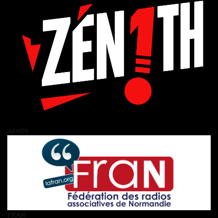
zén!th
FRAN