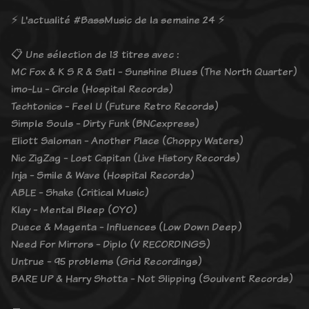
⚡️ L'actualité #BassMusic de la semaine 24 ⚡️
📋 Une sélection de 13 titres avec :
MC Fox & K S R & Satl - Sunshine Blues (The North Quarter)
imo-Lu - Circle (Hospital Records)
Techtonics - Feel U (Future Retro Records)
Simple Souls - Dirty Funk (BNCexpress)
Eliott Saloman - Another Place (Choppy Waters)
Nic ZigZag - Lost Capitan (Live History Records)
Inja - Smile & Wave (Hospital Records)
ABLE - Shake (Critical Music)
Klay - Mental Bleep (OYO)
Duece & Magenta - Influences (Low Down Deep)
Need For Mirrors - Diplo (V RECORDINGS)
Untrue - 95 problems (Grid Recordings)
BARE UP & Harry Shotta - Not Slipping (Soulvent Records)