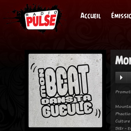
Accueil
Émissi
Mon
Promoti
Mountai
Phactio
Culture
Sl8r - 