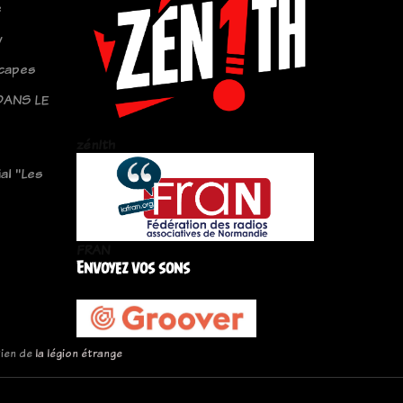
e
y
capes
DANS LE
zén!th
al "Les
FRAN
Envoyez vos sons
tien de
la légion étrange