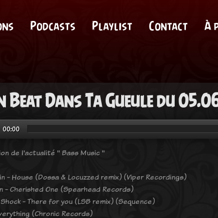
ons
Podcasts
Playlist
Contact
À 
 Beat Dans Ta Gueule du 05.0
00:00
on de l'actualité " Bass Music "
n - House (Dossa & Locuzzed remix) (Viper Recordings)
n - Cherished One (Spearhead Records)
 Shock - There for you (LSB remix) (Sequence)
Everything (Chronic Records)