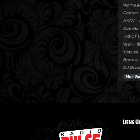
Warhead
Conrad 
AKOV - 
Zombie
PRFCT M
Veak - I
Yatuza 
Spaow -
DJ Broc
Mon Bea
Liens U