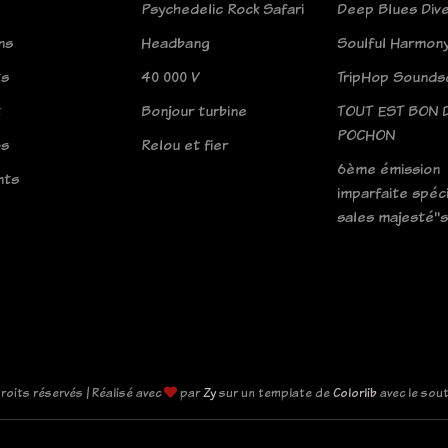
Psychedelic Rock Safari
Deep Blues Div
ns
Headbang
Soulful Harmon
ts
40 000 V
TripHop Sounds
t
Bonjour turbine
TOUT EST BON 
POCHON
os
Relou et fier
6ème émission
nts
imparfaite spéci
sales majesté"s
roits réservés | Réalisé avec
par
Zy
sur un template de
Colorlib
avec le sou