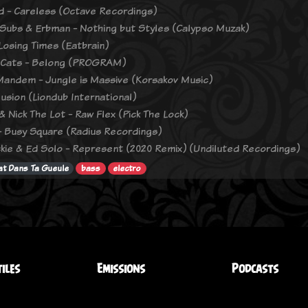
 - Careless (Octave Recordings)
Subs & Erbman - Nothing but Styles (Calypso Muzak)
Losing Times (Eatbrain)
 Cats - Belong (PROGRAM)
andem - Jungle is Massive (Korsakov Music)
llusion (Liondub International)
& Nick The Lot - Raw Flex (Pick The Lock)
 Busy Square (Radius Recordings)
kie & Ed Solo - Represent (2020 Remix) (Undiluted Recordings)
t Dans Ta Gueule
bass
electro
tiles
Emissions
Podcasts