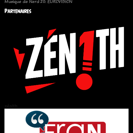
Musique de Nerd 20: EUROVISION
Partenaires
zén!th